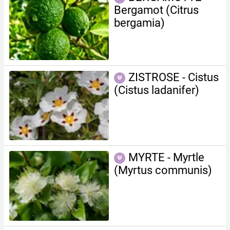
Bergamot (C itrus
bergamia)
ZISTROSE - Cistus
(Cistus ladan ifer)
MYRTE - Myrtle
(Myrtus communis)