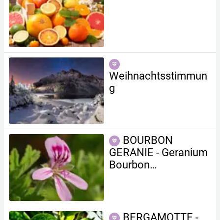
Weihnachtsstimmun
g
BOURBON
GERANIE - Geranium
Bourbon
(Pelargonium
graveolens L'Herit.)
BERGAMOTTE -