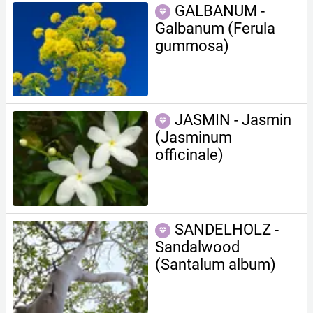
GALBANUM -
Galbanum (Ferula
gummosa)
JASMIN - Jasmin
(Jasminum
officinale)
SANDELHOLZ -
Sandalwood
(Santalu m album)