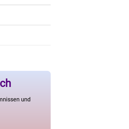
ich
imnissen und