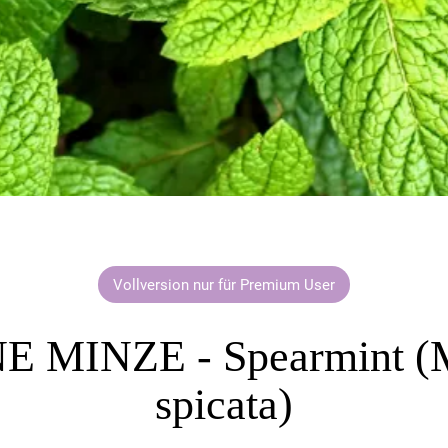
Vollversion nur für Premium User
 MINZE - Spearmint (
spicata)