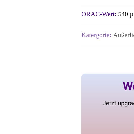
ORAC-Wert:
540 µ
Katergorie:
Äußerli
We
Jetzt upgra