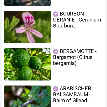
BOURBON
GERANIE - Geranium
Bourbon
(Pelargonium
graveolens L'Herit.)
BERGAMOTTE -
Bergamot (C itrus
bergamia)
ARABISCHER
BALSAMBAUM -
Balm of Gilead
(Commiphora