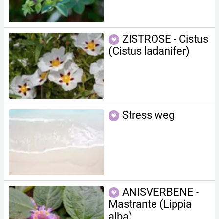
gileadensis)
ZISTROSE - Cistus
(Cistus ladan ifer)
Stress weg
ANISVERBENE -
Mastrante (Lippia
alba)