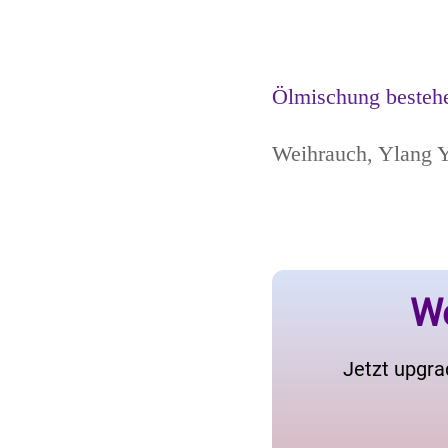
Ölmischung besteh
Weihrauch, Ylang Y
We
Jetzt upgra