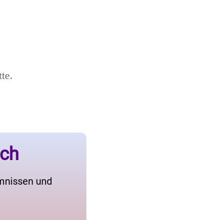
te.
ich
imnissen und