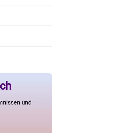
ich
imnissen und