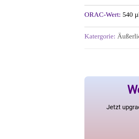
ORAC-Wert:
540 µ
Katergorie:
Äußerli
We
Jetzt upgra