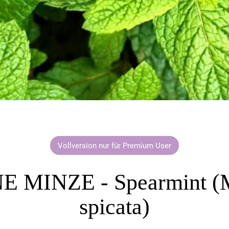
Vollversion nur für Premium User
 MINZE - Spearmint (
spicata)