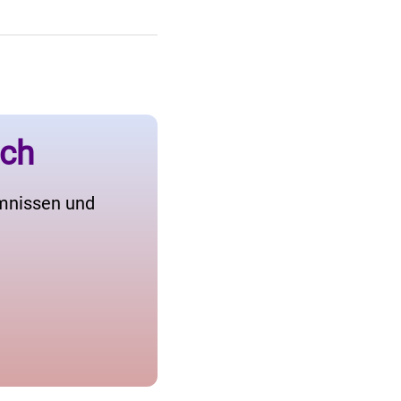
ich
imnissen und