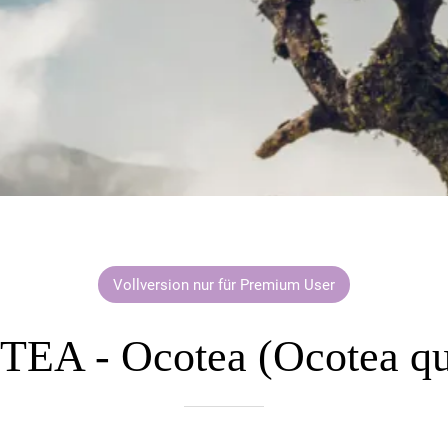
Vollversion nur für Premium User
EA - Ocotea (Ocotea qu