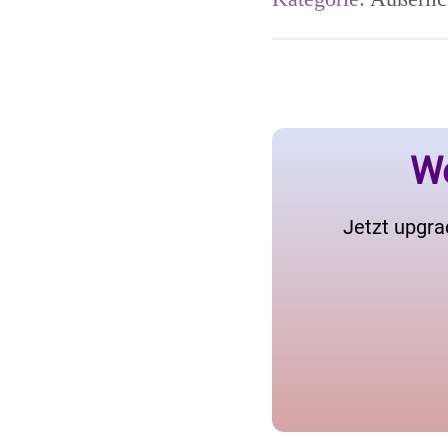
We
Jetzt upgra