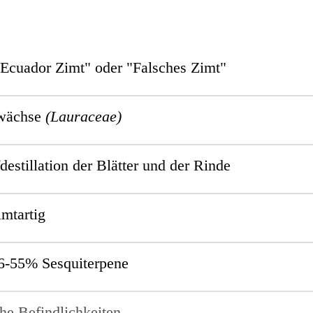
"Ecuador Zimt" oder "Falsches Zimt"
wächse
(Lauraceae)
estillation der Blätter und der Rinde
imtartig
6-55%
Sesquiterpene
he Befindlichkeiten