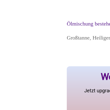
Ölmischung besteh
Großtanne, Heiliger
We
Jetzt upgra