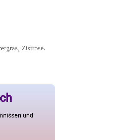
rgras, Zistrose.
ich
imnissen und