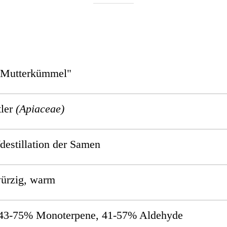
"Mutterkümmel"
tler
(Apiaceae)
estillation der Samen
ürzig, warm
43-75% Monoterpene, 41-57% Aldehyde