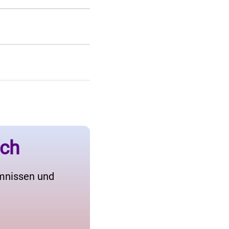
ich
imnissen und