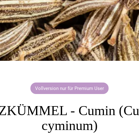
Vollversion nur für Premium User
KÜMMEL - Cumin (C
cyminum)