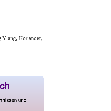
 Ylang, Koriander,
ich
imnissen und