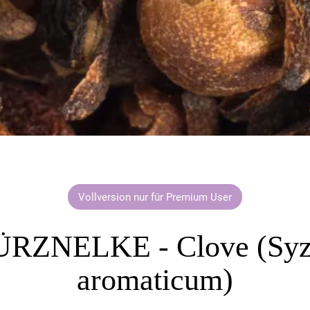
Vollversion nur für Premium User
RZNELKE - Clove (Syz
aromaticum)