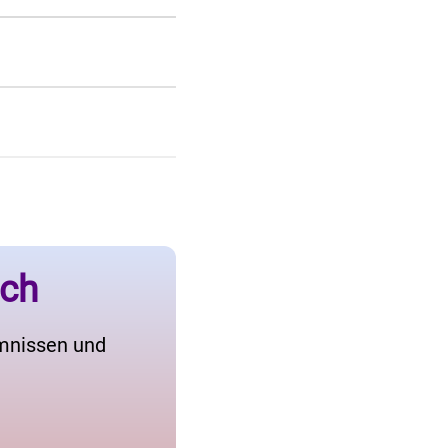
ich
imnissen und