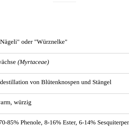
"Nägeli" oder "Würznelke"
wächse
(Myrtaceae)
estillation von
Blütenknospen und Stängel
arm, würzig
70-85% Phenole, 8-16% Ester, 6-14% Sesquiterpe