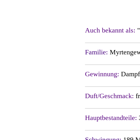
Auch bekannt als:
Familie:
Myrtengew
Gewinnung:
Dampfd
Duft/Geschmack:
f
Hauptbestandteile:
Schwingung:
189 