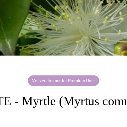
Vollversion nur für Premium User
 - Myrtle (Myrtus com