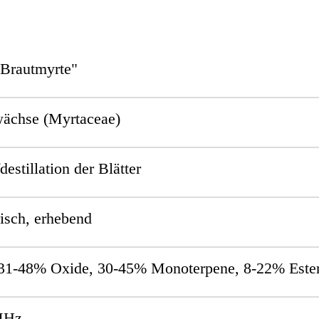
"Brautmyrte"
ächse (Myrtaceae)
estillation der Blätter
risch, erhebend
31-48% Oxide, 30-45% Monoterpene, 8-22% Ester
MHz