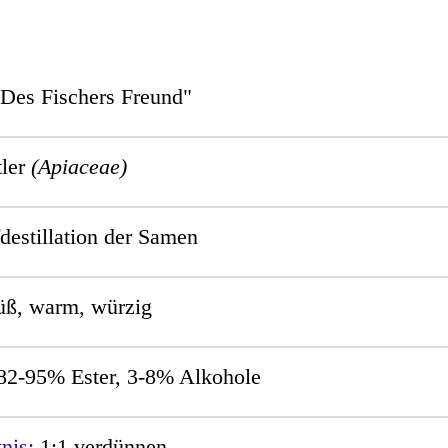
Des Fischers Freund"
tler
(Apiaceae)
estillation der Samen
üß, warm, würzig
82-95% Ester, 3-8% Alkohole
tnis:
1:1 verdünnen