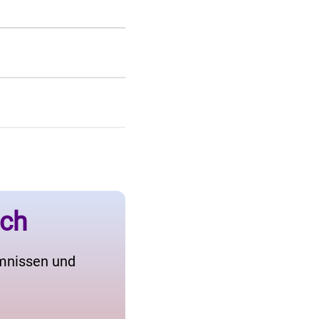
ich
imnissen und