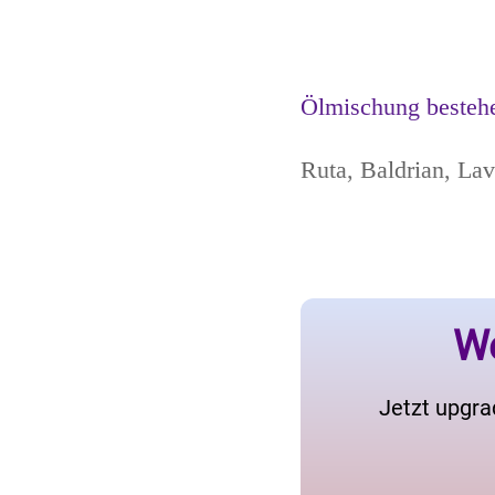
Ölmischung besteh
Ruta, Baldrian, Lav
We
Jetzt upgra