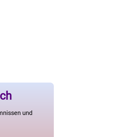
ich
imnissen und