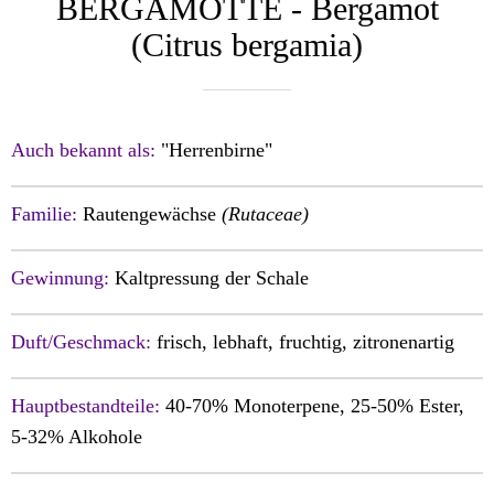
BERGAMOTTE - Bergamot
(C itrus bergamia)
Auch bekannt als:
"Herrenbirne"
Familie:
Rautengewächse
(Rutaceae)
Gewinnung:
Kaltpressung der Schale
Duft/Geschmack:
frisch, lebhaft, f
ruchtig, zitronenartig
Hauptbestandteile:
40-70% Monoterpene, 25-50% Ester,
5-32% Alkohole