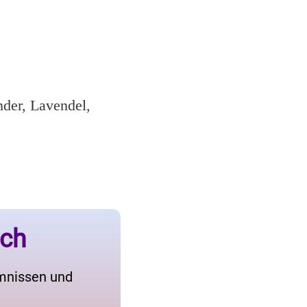
nder, Lavendel,
ich
imnissen und