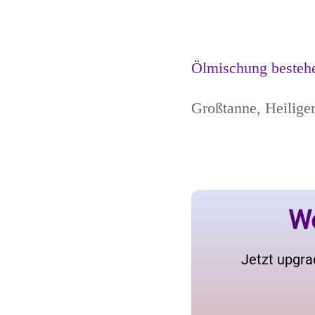
Ölmischung besteh
Großtanne, Heiliger
We
Jetzt upgra