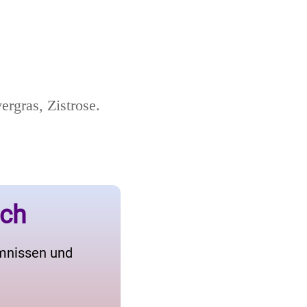
rgras, Zistrose.
ich
imnissen und