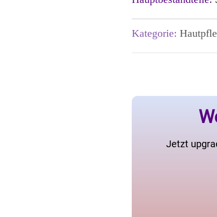
Kategorie:
Hautpfle
We
Jetzt upgra