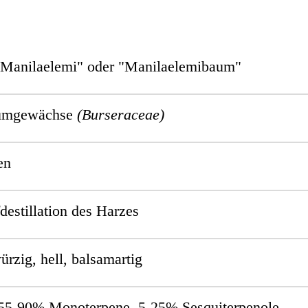
"Manilaelemi" oder "Manilaelemibaum"
umgewächse
(Burseraceae)
en
estillation des Harzes
ürzig, hell, b
alsamartig
55-90%
Monoterpene, 5-25% Sesquiterpenole