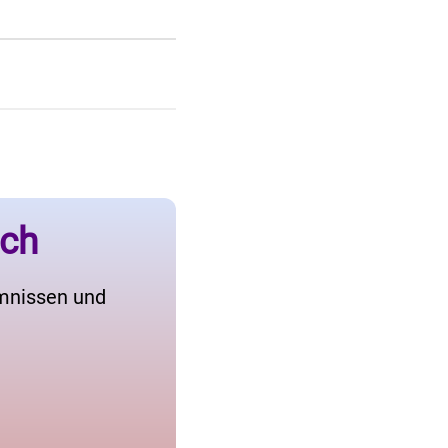
ich
imnissen und