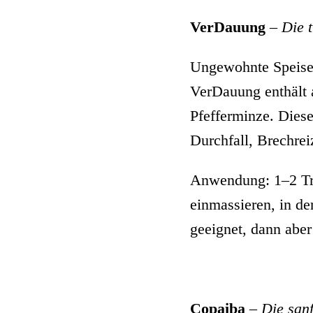
VerDauung
–
Die 
Ungewohnte Speisen
VerDauung enthält a
Pfefferminze. Dies
Durchfall, Brechrei
Anwendung: 1–2 Tro
einmassieren, in de
geeignet, dann aber
Copaiba
–
Die sanf