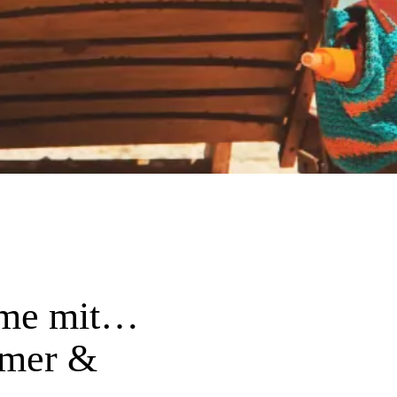
hme mit…
mmer &