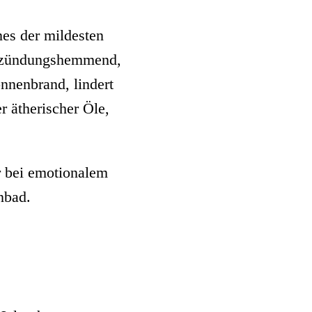
nes der mildesten
entzündungshemmend,
onnenbrand, lindert
 ätherischer Öle,
r bei emotionalem
nbad.