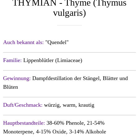
THYMIAN - Thyme (Thymus
vulgaris)
Auch bekannt als:
"Quendel"
Familie:
Lippenblütler (Limiaceae)
Gewinnung:
Dampfdestillation der
Stängel,
Blätter und
Blüten
Duft/Geschmack:
würzig, w
arm, krautig
Hauptbestandteile:
38-60% Phenole, 21-54%
Monoterpene, 4-15% Oxide, 3-14% Alkohole