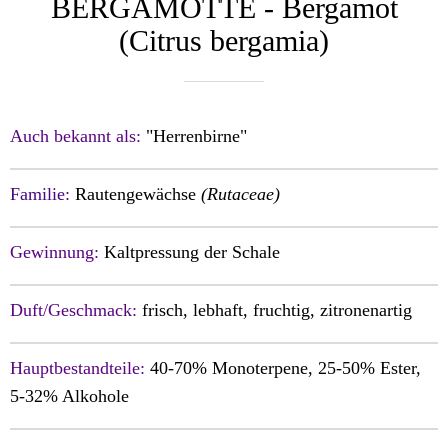
BERGAMOTTE - Bergamot
(C itrus bergamia)
Auch bekannt als:
"Herrenbirne"
Familie:
Rautengewächse
(Rutaceae)
Gewinnung:
Kaltpressung der Schale
Duft/Geschmack:
frisch, lebhaft, f
ruchtig, zitronenartig
Hauptbestandteile:
40-70% Monoterpene, 25-50% Ester,
5-32% Alkohole