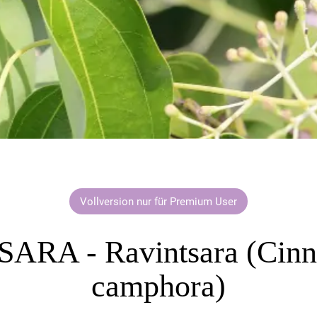
Vollversion nur für Premium User
ARA - Ravintsara (Ci
camphora)