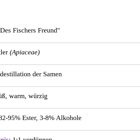
Des Fischers Freund"
tler
(Apiaceae)
estillation der Samen
üß, warm, würzig
82-95% Ester, 3-8% Alkohole
tnis:
1:1 verdünnen