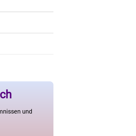
ich
imnissen und