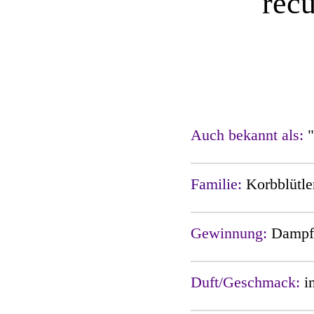
rec
Auch bekannt als:
Familie:
Korbblütl
Gewinnung:
Dampfd
Duft/Geschmack:
i