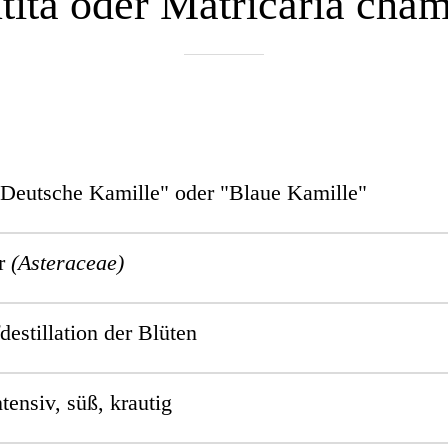
utita oder Matricaria cha
"Deutsche Kamille" oder "Blaue Kamille"
er
(Asteraceae)
estillation der Blüten
ntensiv, süß,
krautig