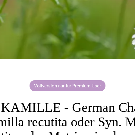
Vollversion nur für Premium User
KAMILLE - German Ch
lla recutita oder Syn. M