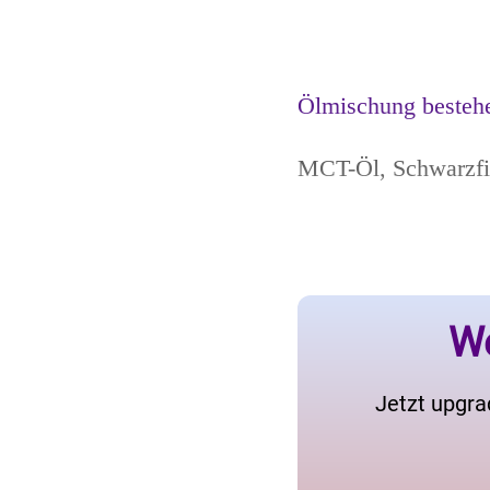
Ölmischung besteh
MCT-Öl, Schwarzfic
We
Jetzt upgra