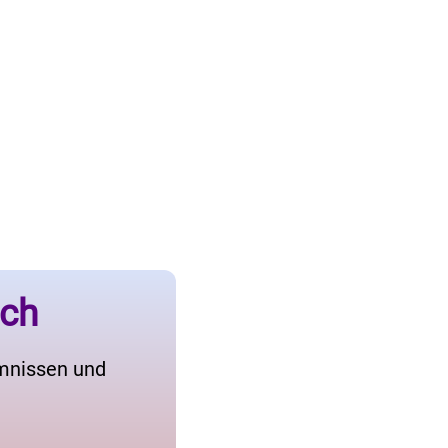
ich
imnissen und