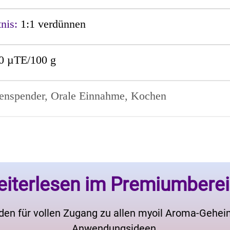
tnis:
1:1 verdünnen
0 µTE/100 g
nenspender, Orale Einnahme, Kochen
iterlesen im Premiumbere
den für vollen Zugang zu allen myoil Aroma-Gehe
Anwendungsideen.