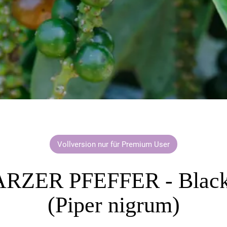
Vollversion nur für Premium User
ZER PFEFFER - Black
(Piper nigrum)