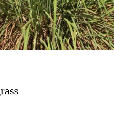
rass
)