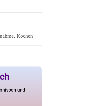
innahme, Kochen
ich
imnissen und