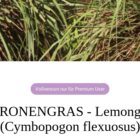
Vollversion nur für Premium User
RONENGRAS - Lemong
(Cymbopogon flexuosus