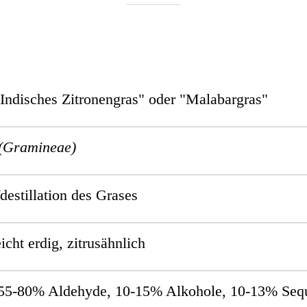
"Indisches Zitronengras" oder "Malabargras"
(Gramineae)
estillation des Grases
eicht
erdig, zitrusähnlich
55-80% Aldehyde, 10-15% Alkohole, 10-13% Sequ